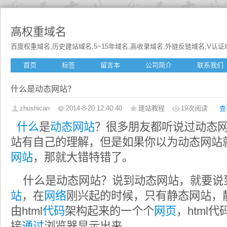
高权重域名
百度权重域名,历史建站域名,5~15年域名,高收录域名,外链反链域名,V认证域名
首页
标签
留言本
公司简介
联系我们
什么是动态网站？
zhushican
2014-8-20 12:40:40
建站教程
19
次阅读
查
什么
是
动态网站
？很多朋友都听说过动态
站有自己的理解，但是如果你以为动态网站
网站
，那就大错特错了。
什么是动态网站？说到动态网站，就要说
站
，在
网络
刚兴起的时候，只有静态网站，
由html
代码
架构起来的一个个
网页
，html
接
通过
浏览器显示出来。