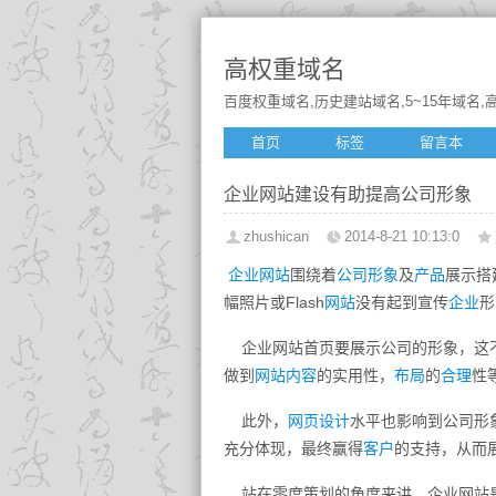
高权重域名
百度权重域名,历史建站域名,5~15年域名,高
首页
标签
留言本
企业网站建设有助提高公司形象
zhushican
2014-8-21 10:13:0
企业网站
围绕着
公司形象
及
产品
展示搭
幅照片或Flash
网站
没有起到宣传
企业
形
企业网站首页要展示公司的形象，这不
做到
网站内容
的实用性，
布局
的
合理
性
此外，
网页设计
水平也影响到公司形
充分体现，最终赢得
客户
的支持，从而
站在零度策划的角度来讲，企业网站是