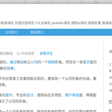
收录域名,外链反链域名,V认证域名,godaddy域名,搜狗pr域名,搜狗权重,南昌
公司简介
联系我们
日
建站教程
16
次阅读
查看评论
建的。
通过
网
站
树立
公司
的一个
网络
形象。然往往一些
首页
是巨
2
象的
效果
。
9
1
仅仅靠美工效果就能达到的，要体现一个公司形象的内涵，要
2
等等。
3
象的
提升
，专业的
设计
，使网站在实用性、
用户体验
度、等都能
展示了公司的形象。
您
一个公司形象的表现，网站的布局的策划，内容的建设都体现