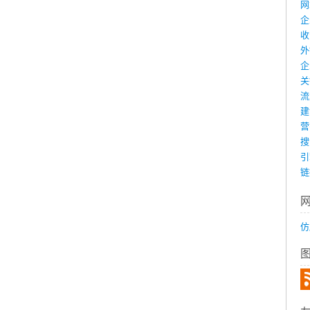
网
企
收
外
企
关
流
建
营
搜
引
链
仿