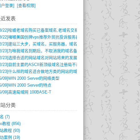
用户登录]
[查看权限]
最近发表
8/22]
哙噳老域名购买已备案域名,老域名交易,老域名出售,百度权重域名,高pr域
8/22]
噰噱美国仿牌vps推荐外贸抗投诉服务器仿牌空间主机,国外欧洲荷兰仿牌服
2/23]
建站三大步，买域名，买服务器，域名解析及备案
2/23]
为啥我域名到期后，不取消我的域名备案呢
2/23]
选择合适的网站域名对网站将来的发展
2/23]
目前主要的ASCII新顶级域名注册局不过四家
2/23]
什么样的域名适合做地方类的网站的域名呢?
5/09]
WIN 2000 Server的网络类型
5/09]
WIN 2000 Server的特点
5/09]
高速局域网 100BASE-T
网站分类
名
(7)
eo教程
(856)
站教程
(93)
功案例
(19)