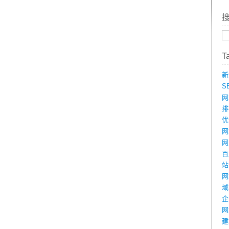
T
新
S
网
排
优
网
网
百
站
网
域
企
网
建