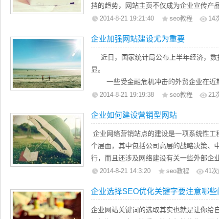
案，从而做到有的放矢。
挡的趋势，网站主页不仅成为企业宣传产
2.网站设计方案要主题鲜明。明确网站设
立企业形象的前沿。鉴于此，小编在网上
2014-8-21 19:21:40
seo教程
14
体设计方案做出定位，对网站的组织结构
文字贴至下方希望引起大家的共鸣。
企业加强网站建设尤为重要
消费者为中心进行设计规划。
就如同电视广告，蹩脚的广告看了使人
近日，国家统计局公布上半年经济，数
思精巧的广告则能让人欣然接受，百看不
显。
必将吸引大量的访问者，使更多的人认识
一些受金融危机冲击的外贸企业在近期
续升温的房市、车市等转好迹象都在印证
2014-8-21 19:19:38
seo教程
21
那么一个企业如何最合理化的建站呢？
同时根据艾瑞相关数据统计，09年第
企业如何建设营销型网站
达167.6亿元，结束08Q4以来市场整体规
1、提升企业形象
22.2%，环比增长17.0%，回暖迹象明
企业网络营销站点的建设是一项系统性工
一般来说，企业建立自己的网址，不大
升，09Q2中国网络购物市场规模继续保持2
个层面，其中包括公司高层的战略决策、
生意，也不大可能马上大幅度提升企业业
行，而且还涉及网络建设有关一些外部企
在报纸 和电视上所做的宣传公司本身及品
建设要投入不少的人力和财力，若建成的
2014-8-21 14:3:20
seo教程
41
次
容量更大，企业几乎可以把任何想让客户
光顾，则会给企业带来较大的经济上的损
外，相对来说，建立企业网站的费用也比
企业选择SEO优化关键字要注意哪些
有些企业在建设网站时忽略建设的规则，
一年的费用仅为3~4万，如企业在报纸上
不是出现很少有人光顾的僵局，就是因接
企业网站关键词的选取其实也就是让你给
掉几十万。当然，网站和广告是两种不同