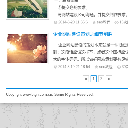
一、联系编辑
包括非信息技术问题。具体来说，信息技术
就现在，您就可以在网站上为您的企业
绕顾客的需求来实施。笔者规划过的企业
①提交您的要求。
术、数据库技术、安全技术、通信技术、
功能。您可以在网站上发布：
人员参与过多的，基本上效果不是很理想
与网站建设公司沟通，并提交制作要求。涉
括Web发展策划、营销规划、设计艺术、
Ａ 实时新闻发布系统：在线WEB发布
站基本上都非常成功。企业网络技术人员
栏目描述 3、网站基本功能需求 4、基本
的另一个特性是，Web技术发展太快。W
2014-8-20 11:35:6
seo教程
15
次
船期等；
从其视野知识面等各方便来说都比较欠缺
②预计项目时长和报价
一个专门的科技领域，也决定了要建设一个
Ｂ 实时报价系统（如运输行业）：海
企业网站建设策划之细节制胜
企业的发展是不利的。
网络公司制作网站规划方案。网站有哪些
大型企业也难以胜任。因此，欲发展电子
车报价、快件报价，在线订舱系统（客户
哪个网站（注明网站地址）可以参考的、
该摒弃完全自己开发的策略。在发展电子
企业网站建设的策划本来就是一件很细
物跟踪查询系统；
比较专业的公司或工作室除了给你看报价
精力放在制定公司长期的发展和经营战略
到：这段话应该这样写，或者这个图标应
Ｃ 在线下载系统：包括在线管理、在
助客户找出一个比较合理的性价比较高的
专业公司合作，公司自身负责商业应用，
大的字体等等。所以做好网站策划要有足
Ｄ 电子商城系统：可以在网上开家自
这意味着较快的速度、良好的质量及低廉
适合干这活。有句话叫“细节决定成败”，
2014-8-19 21:18:54
seo教程
39
Ｅ 客户留言板、在线调查、招聘系统、
网站建设策划这件事上的确如此。
«
1
2
»
企业网站建设策划精确到细节主要体现
5、可以与客户保持密切联系
1、找准定位。企业首先要认清自己做
在美国，每当人们想知道某公信息战略
Copyright www.btgh.com.cn. Some Rights Reserved.
务，还是只是卖产品，还是品牌形象和卖
或旧产品和服务有什么变化，甚至只是想
业情况要求做的网站的形式是有很大的不同
习惯性地进入该公司的网址。因为外国公
有必要搞的像房地产楼盘网站那样炫，同
服务信息发布于网上，并且定期在网上发
像卖“磨齿机”这个网站那么简单。现在搜索
户之间现在暂时还不习惯于这种联系方式
了解，但是一个大品牌企业的网站不可能
较长时间才更新一次。但随着越来越多的