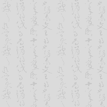
为市话费用）。
8、可以利用网站及时得到客户的反馈
客户一般是不会积极主动地向公司反馈
加入专门用于客户与公司联系的电子邮件
司极其方便，相对来说，一般客户还是比
系。因此，公司可以得到大量的客户意见
无疑，科学技术的发展，改变着人们的
前进，更推动着企业运营方式的转型。企
技术的革新，时代步伐的加快前进。那我
的心里都已有了一个明确的方向。