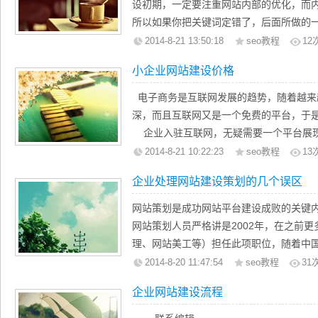
规划不周的问题。许多企业在建设网站时
设初期，一定要注重网站内部的优化，而
们之间更多的是互相补充，而不是互相排
企业的网络仅仅当做一个在线的说明书，
所以如果你把关键词定错了，后面所做的
各种广告中尽量地推广该网址，并把具体
理。其实，在全球信息化的今天，要使企
种情况，想要再从头来过基本就不可能了
2014-8-21 13:50:18
seo教程
12
中。
站建设的好坏是企业成功与否的一个非常
就把握对了，接下来就可以放心地去做SE
小企业网站建设价格
为，一个接人Internet网的网站带来了
关键词当然不能乱选，所以要掌握一定的
2、使公司具有网络沟通能力
的经营环境，全天候的工作形式，快速、
选择关键词的技巧。
电子商务是互联网发展的趋势，随着越来
在中国，人们对互联网络往往有所误解
些企业在预测这一技术转变带来的结果时
1、关键词选取需要能为我们带来效益
深，而且互联网又是一个免费的平台，于
我们见过不少公司，将电子邮件地址当成
高估了网站的短期效应，过分地低估网站
一个没有商业价值的关键词，你就是做到
企业入驻互联网，无疑需要一个平台展现
子邮件只是互联网络中一个最常用，最简
中，人们抱着对企业自己网站建设的巨大
就是为了利用网站来盈利。而网站的盈利
正好解决企业这一点，网站建设成为企业
涵在于其内容的丰富性，几乎无所不包。
2014-8-21 10:22:23
seo教程
13
后的效果，事实上对大多数的企业网站来
SEO带来更大的经济效益，我们必须选择
为回馈广大客户商家，推出速成小企业网
通能力的标志是公司拥有自鹏翔科技己的
化，网站的价值会随着用户的增多，商业
企业处理网站建设策划的几个误区
套餐是我们零度为小企业精选的一个套餐
企业的站点主要部分包括：主页、新闻稿
1、提供一个首页风格个性化设计
3、可以全面详细地介绍公司及公司
网站策划是成功网站平台建设成败的关键
面、雇员页面、客户支持页面、市场调研
公司网址的一个最基本的功能，就是能
网站策划人员严格讲是2002年，在之前
内容。企业网络营销站点的建设涉及计算
产品。事实上，公司可以把任何想让人们
理、网站美工等）担任此项职位，随着中
站点的域名申请、网络营销站点场地建设
介、公司的厂房、生产设施、研究机构、
使网站策划的地位突显。企业需要建立网
2014-8-20 11:47:54
seo教程
31
的推广等。
等，都可以展示于网上。
一、以企业领导的个人喜好或网络管理
Web建设，对专业技术要求非常之多，一
企业网站建设流程
者。这是很多企业中存在的问题。要知道
一家非专业企业很难胜任网站建设的所有
4、实现电子商务功能
站，而是用来宣传企业，传播企业文化和