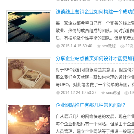
片、flash可以说是占用了很大一部分的
似把关键词设置成广泛匹配是很不错的选
浅谈线上营销企业如何构建一个成功的
或者十几页，搜索引擎优化内容为王，可
广泛匹配也会带来一些问题，笔者也不建议
是没有太高的权重的。而且许多企业站管理
关键词投放。
每一家企业都希望自己有一个完善的线上
工作，他们只认为是大量的发展外链就可
对于具备一定规模的电商企业，广泛匹配
敬业、热情的成员组成的团队。同时我们
时间上面总是比较“刻薄”，几个月上不去
模式可以大幅增加网站的流量，通过观察
质、有技能及个性平衡的团队。但是笔者发
了seoer在企业站中的选择性。
调整、筛选，从而提炼出高质量的关键词
队上都会犯一个共同的常见的错误，认为
2015-1-4 15:39:40
seo教程
22
次
模式并不适用，因为他们不能够像大规模
实习生或者一个做站点外链建设的专员就
分享企业站点首页如何设计才能更加有
然后一步一步的调整，相反，他们需要的是时
能有点成效，但是在如今搜索引擎排名竞
每日消耗，从而维持网站的正常运行，所
至要每年花数万元来维持自身的排名。你
对于SEO我们可能很清楚其意思，但是何为
小型企业。
稳定的排名。因此能够合理的构建自己的企
那么我们今天就聊一聊如何合理的设计企业
加的重要。那么在一个SEM团队中有那几
与UEO。对此笔者做了一个简单的草图，
建？笔者将在下文中分享自己的几点新的
引玉，如果大家有什么不同的意见，欢迎
2014-12-24 19:50:37
seo教程
19
草图。
企业网站推广有那几种常见问题？
页面的头部
自从最近几年的网络快速的发展，现在企
对于我们的企业站点，一般我们会在头部
每个企业都起码有一个网站，但是由于企
色的LOGO图标。一个好的LOGO可以
人员管理，建立企业网站等于摆设一般毫