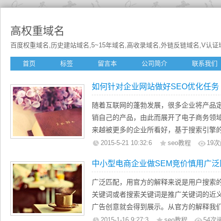
高权重域名
百度权重域名,历史建站域名,5~15年域名,高收录域名,外链反链域名,V认证域名
首页
标签
留言本
公司简介
联系我们
如何针对企业网站做好SEO优化任务
随着互联网的蓬勃发展，很多企业将产品
销自己的产品，由此而展开了电子商务领域的
来越被更多的企业所看好，基于搜索引擎
地位，为企业带来更多的效益，相对于高
2015-5-21 10:32:6
seo教程
19
次
最大的，因此而选择了网站进行SEO优化
中小型电商企业做SEM竞价慎用广泛
常规网站一样去优化便可达到目标。那么
在这里做以下论述。
广泛匹配，用官方的解释来说是用户搜索
一：企业网站优化的局限性
关键词或者搜索关键词是推广关键词的近
可以用一个很贴切的词来形容大部分的企业
广告创意就会得到展示。从官方的解释我
树一帜的进行网页大面积的美工。忽略结
我们的广告创意得到更多的展示，也有助
2015-1-16 9:27:3
seo教程
54
次