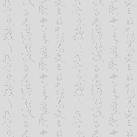
内容加满了关键词，却很少看到企业名称;
情况将会发生明显变化。毕竟，已经有越
卖产品，就没有必要搞个FLASH飞来飞
渐习惯于用网络进行沟通。
是最要注意保护的，而中小企业能让客户
的。只有认清定位，方能成功。
6、可以与潜在客户建立商业联系
2、确立网站架构形式。根据企业所处
这是企业网址最重要的功能之一，也是
方面的差异，网站建设的架构形式应有不
视网站建设鹏翔科技的根本原因。现在，
大品牌企业的网站的架构通常是这样的
互联网络来寻找新的产品和新的供应商，
是更深层的东西都在二级甚至三级导航下
原则上，全世界任何地方的人，只要知道了
可以观察到他们的首页从架构上来看都比较
产品。因此，关键在于如何将公鹏翔科技
块BANNER图，下面新闻中心或者快速
有效的方法是将公司的网址登记在全球著名
看还是比较简单简约，但是内容其实非常
EXCITE，ALTAVISTA等）上，并选
循树形结构。现在这种网站结构应用的非
可以使潜在的客户能够容易地找到公司和
用，很多中型企业也在效仿这种简洁大气
法，而且被实践证明是十分有效的。
企业网站建设的风格设计不能一味的模
好，要符合企业和行业的特点。比如一个
7、可以降低通信费用
牌设计公司的网站，如果一味模仿海尔联
对于不少企业来说，每年的通信费用，
了。在一些特殊的行业，企业的网站就要
用，是一笔庞大的费用。利用公司网站所
和构图以及色彩来表达自己的特殊的文化
降低通信费用，这是企业网站的一个很实际的