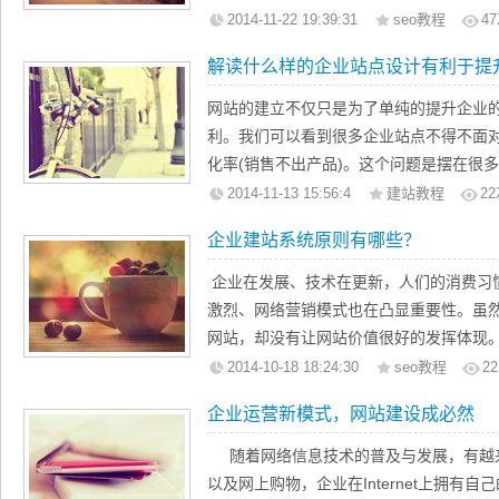
户的心中。其次为了提高用户的友好体验我
益。就是由于太多的网站，造成网络上的信
2014-11-22 19:39:31
seo教程
47
阅、共享按钮等等。这些组件不仅可以提
大。如果一个企业想让自身的信息在网络
解读什么样的企业站点设计有利于提
很好的推广我们的站点。
广，这样才能让潜在客户知道我们的供求
能客户自动找上门来，创造可观的利润。
网站的建立不仅只是为了单纯的提升企业
推广，都想在这个网络的大环境中分一杯
利。我们可以看到很多企业站点不得不面
业在进行网络推广的时候往往遇到一些常
化率(销售不出产品)。这个问题是摆在很
许会问：什么样的站点有利于提高转化率
2014-11-13 15:56:4
建站教程
22
源与大家做一下分析：
企业建站系统原则有哪些？
首先我们需要了解我们的站点最常见的四
1，网站界面设计混乱，用户体验不佳。
企业在发展、技术在更新，人们的消费习
激烈、网络营销模式也在凸显重要性。虽
网站，却没有让网站价值很好的发挥体现
2014-10-18 18:24:30
seo教程
22
企业建站系统原则有：
企业运营新模式，网站建设成必然
1.明确网站设计目标与用户需求。企业网
的重要途径，是企业与广大客户、潜在客
随着网络信息技术的普及与发展，有越
作网站的目标和用户需求，网站建设策划
以及网上购物，企业在Internet上拥有