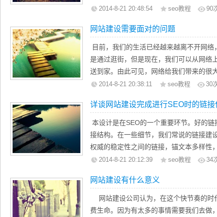
站在消费者的角度，来到酒店网站，最直
2014-8-21 20:48:54
seo教程
90
房间进行预订。所以在线预订的版块就显
网站建设需要面对的问题
流程不尽相同，所以要了解每个酒店的预
站制作出符合要求的在线定制功能。
目前，我们的生活已经越来越离不开网络
四、多语言支持。
是通过逛街，但是现在，我们可以从网络
因为酒店行业的特殊性，它所面对的客户
送到家。由此可见，网络给我们带来的很
群，也要制作不同语言版本的网站以协助
越多。你是否也想有一个自己的网站呢？
2014-8-21 20:38:11
seo教程
30
呢？ 首先，我们在建设网站的时候，一定
详谈网站建设完成进行SEO时的链接
站，比如说是社交还是新闻等等。但是无
们都需要去做ICP域名备案。其次，我们
本设计是在SEO的一个重要环节。好的链
首页做的尽可能的华丽漂亮，比如说图片
接结构。在一些细节，我们常说的链接建
格。其次，我们在选择网站的载体，也就
权威的稳定性之间的链接，锚文本多样性
服务器的速度是否快，带宽是否足够大。
链接策略师需要做的。今天，分形科技愿
2014-8-21 20:12:39
seo教程
34
细节。
网站建设有什么意义
1链接锚文本
锚文本是众所周知的链接优化是一个重要
网站建设公司认为，在这个快节奏的时
引擎排名，至少在谷歌。链接锚文本的选
费生命。因为有太多的事情需要我们去做