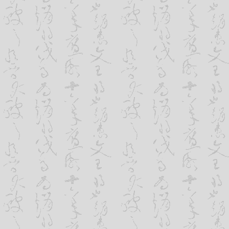
4、实现电子商务功能
就现在，您就可以在网站上为您的企业
功能。您可以在网站上发布：
Ａ 实时新闻发布系统：在线WEB发布
船期等；
Ｂ 实时报价系统（如运输行业）：海
车报价、快件报价，在线订舱系统（客户
物跟踪查询系统；
Ｃ 在线下载系统：包括在线管理、在
Ｄ 电子商城系统：可以在网上开家自
Ｅ 客户留言板、在线调查、招聘系统、
5、可以与客户保持密切联系
在美国，每当人们想知道某公信息战略
或旧产品和服务有什么变化，甚至只是想
习惯性地进入该公司的网址。因为外国公
服务信息发布于网上，并且定期在网上发