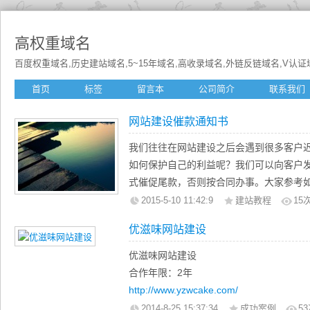
高权重域名
百度权重域名,历史建站域名,5~15年域名,高收录域名,外链反链域名,V认证域名
首页
标签
留言本
公司简介
联系我们
网站建设催款通知书
我们往往在网站建设之后会遇到很多客户
如何保护自己的利益呢？我们可以向客户
式催促尾款，否则按合同办事。大家参考如
催款通知书
2015-5-10 11:42:9
建站教程
15
安徽省***有限公司：
优滋味网站建设
贵公司网站
www.***.com
自2014年11月2
公司网站余款￥3000.00整 。根据贵
优滋味网站建设
网站上线后3天内付清余款，现已逾期42
合作年限：2年
涉无果，现已严重影响我方业务进度及贵
http://www.yzwcake.com/
2014-8-25 15:37:34
成功案例
53