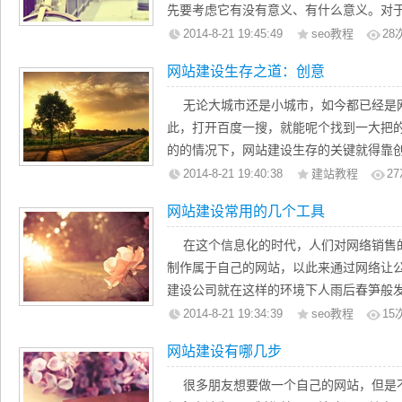
细的例子是思维亿欧元的锚文本。关键词：
先要考虑它有没有意义、有什么意义。对
化。
又亏本的事情，那么企业要做网站建设的
2014-8-21 19:45:49
seo教程
28
2链接的来源
看吧。
网站建设生存之道：创意
另外，锚文本，这是很重要的，如果你是
现在的企业是越来越重视企业的宣传和展
不。一般的网站更大的谷歌相信是有信誉
及企业形象的提升都有很大的帮助，然而互
无论大城市还是小城市，如今都已经是
3相关链接
媒体平台，这也是诸如平面广告、但是广
此，打开百度一搜，就能呢个找到一大把
获得更多的相关链接，谷歌认为这是对你
企业建设了自己的网站，最显而易见的作
的的情况下，网站建设生存的关键就得靠
链接，是谷歌最高分。经过几年的研究发现，
文化，让更多人了解和认同企业，企业的
的人或团队设计出来的网站是绝对不可能
2014-8-21 19:40:38
建站教程
27
的价值，如第一搜索引擎百度，国外还对
很多企业做网站建设的原因之一。
色，但是有的却沦为垃圾站，导致这差距
提高搜索引擎排名，很容易。
网站建设常用的几个工具
有了自己的网站，能更加容易的进行业务
建站时总是说到风格，风格是很抽象的东
4教育或政府网站
流、物流、资金流的管理都希望有个高效
一个网站之所以被称为又风格，是因为它
在这个信息化的时代，人们对网络销售
这些链接是非常珍贵的，因为教育和政府网
了一个好的方法，很多管理工作可以通过
同之处就是创意。创意是每个建制者都希
制作属于自己的网站，以此来通过网络让
好，通常这类型的链接是很难获得。
而有自己的网站，更能让这种管理流程规
是很难学习和模仿的，它需要一定的洞察
建设公司就在这样的环境下人雨后春笋般
5链接的数量
如今人们电子商务这个词汇已经不在陌生
和尝试才能得以突破做出与众不同的东西
网站建设公司，就是近今年才发展起来的
2014-8-21 19:34:39
seo教程
15
在一般情况下，链接越多越好。当然，不
展，这也是很多大型企业建设网站的原因
比如万花筒，筒内的玻璃片越多，所呈现
件很高科技的事情，但其实说起来也并像
质量。什么是好链接，搜索引擎谷歌这个
联系的日趋紧密、业务开展效率加快、国
网站建设有哪几步
轻易产生创意。你是否想到了一种更好的
以让网站建设变得容易。下面就给大家介
随便给一个链接到你的网站不好。这会影
分支机构的消减所带来的资金节约等等，
的是更好的宣传推广网站。假如创意很好
网站建设中最重要的部分就是网页的制作
很多朋友想要做一个自己的网站，但是
5内部链接锚文本
是做网站建设的好处。总之，企业建设网
站建设建议你宁可抛却这个创意。