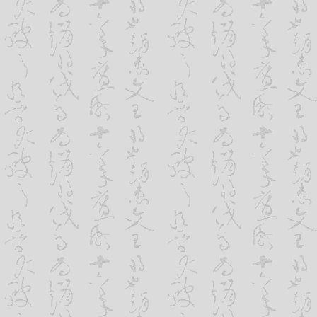
用，是一笔庞大的费用。利用公司网站所
降低通信费用，这是企业网站的一个很实际的
为市话费用）。
8、可以利用网站及时得到客户的反馈
客户一般是不会积极主动地向公司反馈
加入专门用于客户与公司联系的电子邮件
司极其方便，相对来说，一般客户还是比
系。因此，公司可以得到大量的客户意见
无疑，科学技术的发展，改变着人们的
前进，更推动着企业运营方式的转型。企
技术的革新，时代步伐的加快前进。那我
的心里都已有了一个明确的方向。