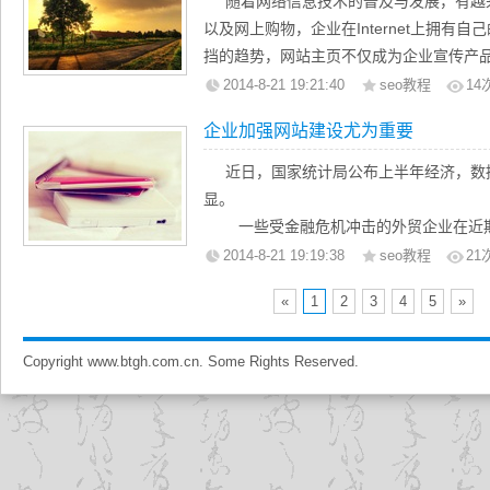
随着网络信息技术的普及与发展，有越
你想要的链接到的网站。所以，不要链接
里的一个存储区域，服务器其实就是一台
一般参照效果图和需求文档进行测试，
以及网上购物，企业在Internet上拥有
网站建设完成后，我们需要做的是SEO。
经过上面通俗的解释，鹏翔网站建设公司
页面和内容的形式测试
挡的趋势，网站主页不仅成为企业宣传产
成就和共享所有上述。优化的方法是更多
的了解了，当然，如果您还有什么不的地
打印样式存在并测试完毕
立企业形象的前沿。鉴于此，小编在网上
2014-8-21 19:21:40
seo教程
14
我们介绍给你。
询，我们会竭诚为你服务！
Meta数据被包含尽力并恰当
文字贴至下方希望引起大家的共鸣。
企业加强网站建设尤为重要
页面标题和描述，搜索引擎友好
图片都有合适的alt值
就如同电视广告，蹩脚的广告看了使人
近日，国家统计局公布上半年经济，数
标题属性恰当并对搜索引擎友好
思精巧的广告则能让人欣然接受，百看不
显。
收藏图片创立并展示良好
必将吸引大量的访问者，使更多的人认识
一些受金融危机冲击的外贸企业在近期
页脚的版权信息和网站创建者的链接
续升温的房市、车市等转好迹象都在印证
2014-8-21 19:19:38
seo教程
21
HTML标签合法验证通过
那么一个企业如何最合理化的建站呢？
同时根据艾瑞相关数据统计，09年第
CSS文件验证通过
«
1
2
3
4
5
»
达167.6亿元，结束08Q4以来市场整体规
没有坏链
1、提升企业形象
22.2%，环比增长17.0%，回暖迹象明
JavaScript没有错误
一般来说，企业建立自己的网址，不大
Copyright www.btgh.com.cn. Some Rights Reserved.
升，09Q2中国网络购物市场规模继续保持2
在IE6中显示和功能正常
生意，也不大可能马上大幅度提升企业业
在IE7中显示和功能正常
在报纸 和电视上所做的宣传公司本身及品
在IE8中显示和功能正常
容量更大，企业几乎可以把任何想让客户
在火狐显示和功能正常
外，相对来说，建立企业网站的费用也比
在Chrome显示和功能正常