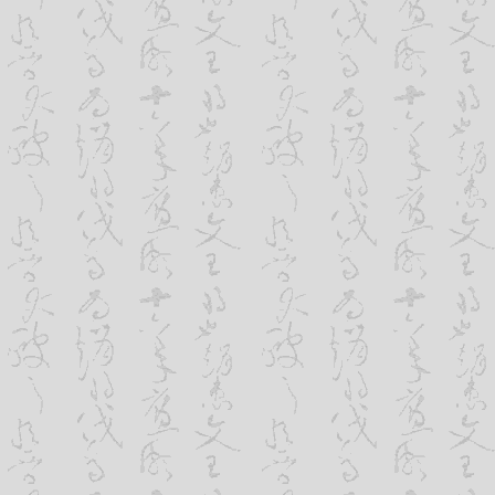
户之间现在暂时还不习惯于这种联系方式
较长时间才更新一次。但随着越来越多的
情况将会发生明显变化。毕竟，已经有越
渐习惯于用网络进行沟通。
6、可以与潜在客户建立商业联系
这是企业网址最重要的功能之一，也是
视网站建设鹏翔科技的根本原因。现在，
互联网络来寻找新的产品和新的供应商，
原则上，全世界任何地方的人，只要知道了
产品。因此，关键在于如何将公鹏翔科技
有效的方法是将公司的网址登记在全球著名
EXCITE，ALTAVISTA等）上，并选
可以使潜在的客户能够容易地找到公司和
法，而且被实践证明是十分有效的。
7、可以降低通信费用
对于不少企业来说，每年的通信费用，