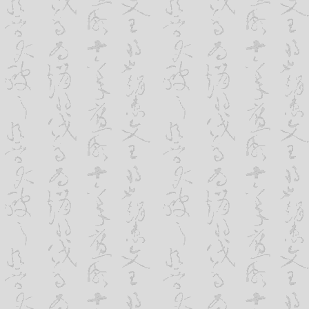
一年的费用仅为3~4万，如企业在报纸上
在Safari显示和功能正常
掉几十万。当然，网站和广告是两种不同
在Opera显示和功能正常
们之间更多的是互相补充，而不是互相排
在1024X768分辨率下显示正常
各种广告中尽量地推广该网址，并把具体
在大分辨率下测试
中。
表达提交测试，并且流程正确
必填项测试
2、使公司具有网络沟通能力
表达提交接收结果正确
在中国，人们对互联网络往往有所误解
网站统计系统安装并设置正确
我们见过不少公司，将电子邮件地址当成
404页面存在并可用
子邮件只是互联网络中一个最常用，最简
涵在于其内容的丰富性，几乎无所不包。
通能力的标志是公司拥有自鹏翔科技己的
3、可以全面详细地介绍公司及公司
公司网址的一个最基本的功能，就是能
产品。事实上，公司可以把任何想让人们
介、公司的厂房、生产设施、研究机构、
等，都可以展示于网上。