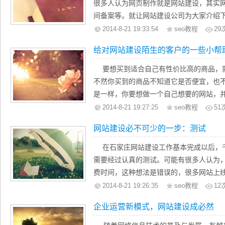
的dreamweaver，你可以利用这个工具制作
很多人认为网页制作就是网站建设，其实
内部链接是很重要的，内部链接的锚文本
而是长远的战略投资，是想以最小的投入
是一款所见即所得的网页制作软件。让你
间备案等。就让网站建设公司为大家介绍
个独特的URL。
的意义。
网站不仅仅要实用，还要美观大方，其中图
第一步：想要建设一个网站，首先要给网
6链接周围的文本
2014-8-21 19:33:54
seo教程
29
加漂亮和生动。PHOTOSHOP是常用的
和方向，是要做门户型网站呢还是企业网
在文本链接，是最有价值的。本网页比单
给对网站建设陌生的客户的一些小帮
FLASH软件。
格，这也可以听取网站建设公司的意见。
上，谷歌已经能够很好的分析链接的网页
如今的网站大多是动态的网站了，想要制作
站制作提醒，一个好的域名也是很重要的
些地区的不同评分。所以，只要在网页上
要想买到适合自己有性价比高的商品，
JSP，PHP或者.net这些编程语言了。
第二步：网站制作好以后，需要在互联网
7链接的时间
不然你买到的商品不知道它是否便宜，也
的制作。大多网站制作公司用的就是ASP
间，就是存储网站内容的地方。天下没有
链路稳定性是她说，链路较长，帮助更好
是一样，你要想做一个自己想要的网站，
无论什么样的网站，数据库是必不可少的，
保障，而且还要变相收费的现象，网站建
名，必须增加一些更稳定的外部链接。
给你建站，那么对网站建设做个大致的了
2014-8-21 19:27:25
seo教程
51
SQLSERVER两种。选择合适的语言和
第三步：今年来国家对互联网的治理力度
8链接目录
鹏翔网站建设公司发现，很多客户对网站
管理的网站了。
网站建设必不可少的一步：测试
站建设公司和空间代理商都可以代备案的
雅虎。，网站的目录DMOZ收录，对站点
器是什么，更不知道网站是怎么做成的。
上面的这些工具让我们的网站建设变得容
自己备案。
是为了提高排名，并提交你的网站到一些
站建设的一些小知识，希望对你有所帮助
在石家庄网站建设工作基本完成以后，
善。不过要想做出更好的网站，不但需要
第四步：网站做好前面几部，既可以向搜
容易。
一个网站了，网站是需要编写程序的，程
需要经过认真的测试。可能有很多人认为
网站制作者有创新的能力哦。
月就会被搜索引擎收录。现在人们对网络
9交叉链接
语言各有特点，这不是一两句花可以解释
费时间，这种想法是错误的，很多网站上
网站去百度做竞价排名。网站建设公司同样
交联的简单的搜索引擎能够识别，但更复
很多功夫去学习的哦。
化过程中，频繁的修改网站，不利于优化
2014-8-21 19:26:35
seo教程
12
站优化这以专业诞生了，他们的工作是优
叉链接似乎是一个相互联系的伪装，它应
网站制作完成以后，它需要有个域名，那
对网站进行认真测试是很有不要的，除了
排名靠前，为用户赢来受益。很多网站建
10个出站链接
企业运营新模式，网站建设成必然
说白点就是网站的地址，人们是通过这个
外，客户也应该协助测试工作，那么需要
为了避免网络链接，什么样的网站链接你
名，我们还需要有存放网站的地方，那就
说说。