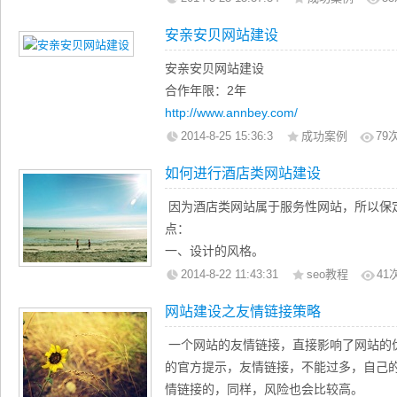
安亲安贝网站建设
安亲安贝网站建设
合作年限：2年
http://www.annbey.com/
2014-8-25 15:36:3
成功案例
79
如何进行酒店类网站建设
因为酒店类网站属于服务性网站，所以保
点：
一、设计的风格。
根据酒店行业的服务对象，对酒店网站进
2014-8-22 11:43:31
seo教程
41
者看见酒店网站就能联想到酒店的实体店
网站建设之友情链接策略
二、板块的设置。
根据每个酒店对消费者提供的不同的服务
一个网站的友情链接，直接影响了网站的
块，以体现酒店自身的特色。比如：环境
的官方提示，友情链接，不能过多，自己
三、重点功能“订房中心”的设计。
情链接的，同样，风险也会比较高。