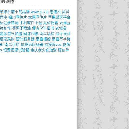
友情链接
竿排名前十的品牌
www.ic.vip
老域名
抖音
程序
福州宣传片
太原宣传片
苹果试玩平台
标注册申请
手机软件下载
竞价托管
天津宣
片制作
等离子喷涂
便宜SSL证书
老域名
能源燃气加盟
网课代修
南昌墙绘
展厅设计
度爱采购
国外服务器
南昌墙绘
南昌写字楼
租
南昌手绘
抗投诉服务器
抗投诉vps
仿牌
s
恒温恒湿试验箱
重庆老火锅加盟
復刻手