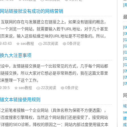
一下网站，我看了其网站的外链，发现其网站的外链存在一个很
[
链接时我们首先要明白自己的网站的情况，在此基础上去找比我
网站链接就没有成功的网络营销
，每日网站的外链数量并不少，在质量上的话，也没有差到哪里
或差不多的网站交换链接。如果您是做百度优化，那就应该要明
啥站就不透露了），但是，外链却没有注意到广泛度的问题，几
的以下情况：百度权重，百度收录数量，百度收录日期。如果是
，互联网的存在与发展建立在链接之上。如果没有链接的概念，
中在同一个平台，没有广泛、深度可言，这样的外链，事实上并
E优化的就要明白自己网站的PR值、谷哥收录数量等情况。关于这
[0
开一个浏览一个网站，就需要输入若干URL地址，对于几十甚至
也许长期下来带来的效果是不错的，但是，这个“长期”谁又愿意
[0
很多。我一般是通过站长工具（
http://tool.chinaz.com
）进行查询
网页来说，输入这些枯燥乏味的URL地址是不可想象的。所以，
呢？更何况，这站并不是在运营一个平台，而是企业站优化，所
[0
网站来测，百度权重1，GOOGLE PR值为3，收录量都是100以
性是其他互联网技术所不可比拟的，在营销型网站建设及网络营
9:43:43
seo教程
20
次阅读
0条评论
[0
法是更应该摒弃的。
星期之内，明白了这些我们就可以找相应的网站了。
的同样起到不可或缺的作用。其实何止是网络营销呢？链接概念
[0
换九大注意事项
各种营销方式中，比如我们经常碰到的EDM邮件营销，恐怕绝大
[0
用户都会在邮件中植入网站地址。因为一封邮件的信息量毕竟有
[0
建设中，友情链接交换是一个比较常见的方式，几乎每个网站都
[0
短的URL则有效的扩展了营销的新途径。笔者感觉，在互联网时
情链接交换，所以大家对它想必是非常熟悉的，我在这篇文章里
[0
方式都不是孤立的，传统营销方式其实就是网络营销的前奏，而
起来整理一下这个工作。
[0
就是桥接。
换的优点：
9:39:5
seo教程
22
次阅读
0条评论
外付费;
锚文本链接使用规则
接能够长期存在;
域
接一般权重比较高;
享之前笔者接触一个企业网站（具体名称为保密不方便透露），
s
擎允许的链接方式。
经百度搜索引擎降权，当然这个网站我们还是接受了，接受网站
建
换的缺点：
行详细的SEO诊断，降权的原因之一：网站内部过度使用锚文本
成