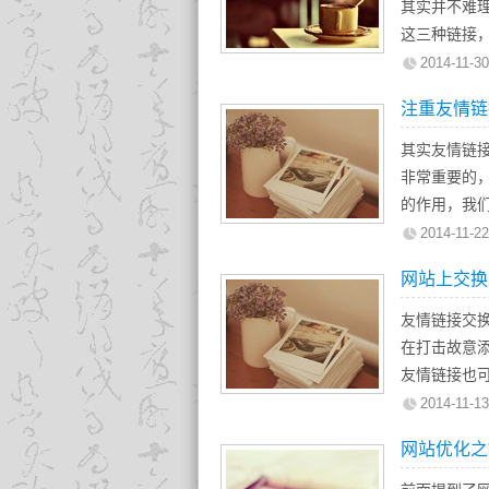
完成。
其实并不难
链接建设项
这三种链接
业，一个良
式的不同，
2014-11-30
一切工作，
式。
注重友情链
锚文本：百
超链接：
htt
其实友情链
非常重要的
的作用，我
接点击进入
2014-11-22
有可能有别
网站上交换
流量，另一
友情链接，
友情链接交
有一定资源
在打击故意
置对方网站的
友情链接也
后，切换或
题，百度越
2014-11-13
站，达到互
www.canadao
网站优化之
主要作用不
好了，今天主
擎更多的收
从百度现在的