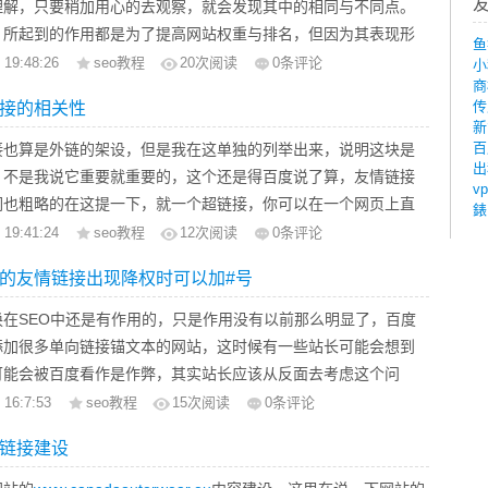
理解，只要稍加用心的去观察，就会发现其中的相同与不同点。
目需要投入充足的资源，这谈何容易，尤其是当你经营一个小企
，所起到的作用都是为了提高网站权重与排名，但因为其表现形
鱼
好的开端是聘请一个专业的链接建设工作者，确保并且监督它的
所起的效果高低也不尽相同，下面先详细介绍一下各自的表现形
 19:48:26
seo教程
20
次阅读
0条评论
小
去获得更多链接建设资源。
商
传
接的相关性
度 （这就是锚文本，可以点击的文字）
新
p://www.google.com.hk/
（这就是超链接，可以点击的网址）
百
接也算是外链的架设，但是我在这单独的列举出来，说明这块是
出
，不是我说它重要就重要的，这个还是得百度说了算，友情链接
vp
们也粗略的在这提一下，就一个超链接，你可以在一个网页上直
錶
另一个网站上。比如说：你在别的网站主页上，友情链接那一栏
 19:41:24
seo教程
12
次阅读
0条评论
的医疗类网站的地址。你可以直接点击进入。一方面加大了访问
的友情链接出现降权时可以加#号
方面可以加大被搜索的概率。
也称为网站交换链接、互惠链接、互换链接、联盟链接等，是具
换在SEO中还是有作用的，只是作用没有以前那么明显了，百度
互补优势的网站之间的简单合作形式，即分别在自己的网站上放
添加很多单向链接锚文本的网站，这时候有一些站长可能会想到
LOGO图片或文字的网站名称，并设置对方网站的超链接(点击
可能会被百度看作是作弊，其实站长应该从反面去考虑这个问
弹出另一个新的页面)，使得用户可以从合作网站中发现自己的网
打击什么是不是证明什么对提升网站排名有帮助？
 16:7:53
seo教程
15
次阅读
0条评论
相推广的目的，因此常作为一种网站推广基本手段。友情链接的
uterwear.org
链接建设
在于可以给您的网站带来多少直接的访问量,而在于它会让搜索引
要还是说下“#”号在友情链接中的作用。
录您的网页。
改变可以大致的看出百度有在仿谷歌的趋势，比如nofollow标签