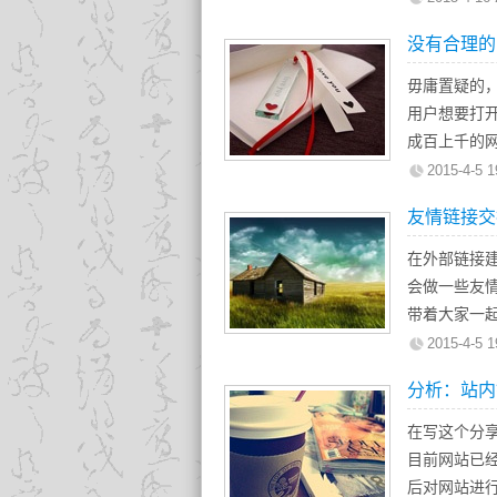
我帮他检查
在寻找友情
没有合理的
严重的问题
们网站更好
去（具体是
白自己网站
毋庸置疑的
乎外链都集
做GOOGL
用户想要打
不好，当然，
些查询网上
成百上千的
去亲身尝试
的。拿我们的
链接的重要
2015-4-5 1
以这样的做
上，快照一
销中，链接
友情链接交
已经渗入到
多数EDM
在外部链接
限，一个短
会做一些友
代任何营销
带着大家一
链接的作用
友情链接交
2015-4-5 1
1、不需要额
分析：站内
2、得到的链
3、得到的链
在写这个分
4、搜索引
目前网站已
友情链接交
后对网站进