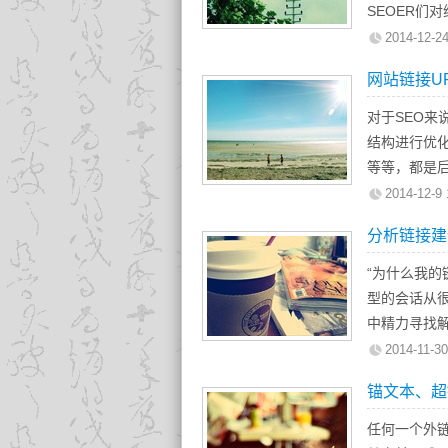
当我们在旧
SEOER们
时间、高权威
但无可否认的
2014-12-24
是否这种链
也肯定有用
网站链接U
让我们来讨论
助。从这个意
策略来最大
页）”的反向
对于SEO来
百度与其他搜
结构进行优化
等等，都是
是对于网页U
2014-12-9 
例如一个网
分析链接建
候就要考虑
我们注意的
“为什么我的
1、URL的
型的会话从很
中精力寻找
1、资源传播
2014-11-30
老板决定公
锚文本、超
文案人员去联
他失败了。
任何一个外