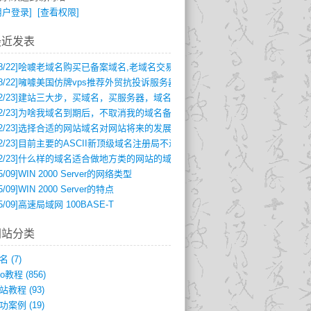
用户登录]
[查看权限]
最近发表
8/22]
哙噳老域名购买已备案域名,老域名交易,老域名出售,百度权重域名,高pr域
8/22]
噰噱美国仿牌vps推荐外贸抗投诉服务器仿牌空间主机,国外欧洲荷兰仿牌服
2/23]
建站三大步，买域名，买服务器，域名解析及备案
2/23]
为啥我域名到期后，不取消我的域名备案呢
2/23]
选择合适的网站域名对网站将来的发展
2/23]
目前主要的ASCII新顶级域名注册局不过四家
2/23]
什么样的域名适合做地方类的网站的域名呢?
5/09]
WIN 2000 Server的网络类型
5/09]
WIN 2000 Server的特点
5/09]
高速局域网 100BASE-T
网站分类
名
(7)
eo教程
(856)
站教程
(93)
功案例
(19)