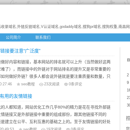
收录域名,外链反链域名,V认证域名,godaddy域名,搜狗pr域名,搜狗权重,南昌
公司简介
联系我们
部链接要注意“广泛度”
日
道做好内容和链接，基本网站的排名就可以上升（当然做好这两
常难了），而链接中的外链对于网站排名的提升又是非常重要的
2
那如何做好外链？很多人都会说外链就是要注重质量和数量，只
9
和数量，那么外链这块就没有问题了！这样的说法是正确的，外
0:27:46
seo教程
23
次阅读
0条评论
1
就是一个数量和质量，但是很多人往往会忽略了一个问题，那就
有用的友情链接
2
泛度”的问题。
泛度呢？广泛度其实就是比通常情况具有更大的范围，包罗万
3
化的人都知道，网站优化工作几乎80%的精力是花在寻找外部链
非常强，且涉及的面非常的广，具有一个普遍性。那么说到这
友情链接又是外部链接中重要的组成部份，跟其他链接不同的
广泛度”就很好理解了，其实就是链接要具有广范围、普遍性，但
接是建立在公平、互利互惠的基础之上的。至于友情链接的好处
人没有注意到这一点，为什么这么说呢？这也源于今天一朋友让
明白，这里就先不说明了。
您
20:49:53
seo教程
19
次阅读
0条评论