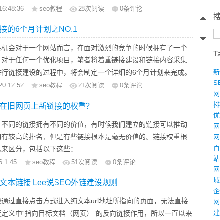
交换是一种强者愈强的游戏;
接的内容不相关。在这里笔者根据自己的经验进行讲解帮助更多
16:48:36
seo教程
28
次阅读
0条评论
难以成规模，数量上有上限;
接的6个月计划之NO.1
文本链接内容与链接页面要相关
站分析中出现这么一个问题，网站使用的关键词链接的页面根本
接机会对于一个网站而言，在面对激烈的竞争的时候拥有了一个
T
对应的内容，我们在网站内部链接布局过程中提到内容相关性，
，对于任何一个优化项目，笔者将着重链接建设和链接内容采集
关就是锚文本链接与本页面的相关，举例说明：如网站锚文本链
进行链接建设的过程中，将会制定一个详细的6个月计划来完成。
新
”，链接的页面就应该是关于SEO的介绍上面为什么要这样做，因为
S
料审核
20:12:52
seo教程
21
次阅读
0条评论
索引擎和用户而言点击你的链接是向了解对这个词语进行详细的
网
方式启动任何一个网站链接建设活动，都需要利用现有的链接配
排
在旧网页上新链接的权重？
我们可以参考百科系统链接，打开每个链接都是对着词语进行描
期的一些链接资源，在链接治疗审核上，我们不对竞争对手的链
优
和我们自己的进行比较，笔者推荐的最佳做法是了解我们有什
，不同的链接拥有不同的价值，有时候我们建立的链接可以推动
网
析如何才能使得这些链接资源和客户的最终目标密切关联起来。
拥有较高的排名，但是有些链接根本是毫无价值的。链接权重根
网
百
素来区分，包括以下这些：
站
s外部链接
6:1:45
seo教程
51
次阅读
0条评论
网
重和高信任的域名链接
域
文本链接 Lee说SEO外链建设规则
面中的位置
企
s文字链接
通过直接点击方式进入纯文本url地址所指向的页面，无法直接
网
不同的因素（via 外链建设十大规则）
建
定义中“指向目标文档（网页）”的反向链接作用，所以一直以来