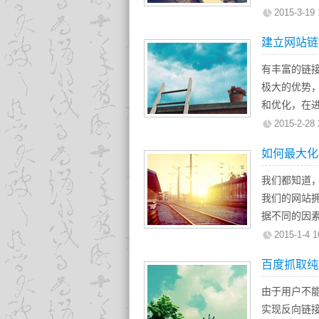
1、友情链接
链接并且链
2015-3-19 
2、友情链接
的朋友。
建立网站链
注意一：锚
在对客户网
有丰富的链
不是关键词
极大的优势
这个相关相
和优化，在
接是“SEO
一、链接资
2015-2-28 
对于对于搜
采用理想的
如何最大化
描述，这点
置文件和前
述。
接配置文件
我们都知道
么，然后分
我们的网站
据不同的因
1.内部链接v
2015-1-4 1
2.来自高权
百度抓取纯
3.链接在页
4.Alt属性v
由于用户不能
5.以及其它
实现反向链接