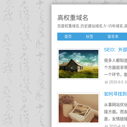
高权重域名
百度权重域名,历史建站域名,5~15年域名,高
首页
标签
留言本
SEO：外
很多人都知
个方面就非
一个环节，
要有了质量
2015-6-5 1
链能讲究的
如何寻找到
是外链的“广
那什么是广
从事网站优
象，综合型
接方面。而
里，外链的“
是，友情链
是往往很多
我想大家都
2015-4-16 