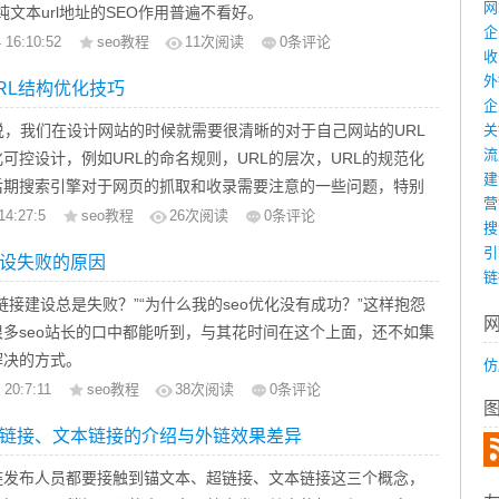
网页中建立一个新的链接会发生什么情况呢？一般来说，有一定
网
对纯文本url地址的SEO作用普遍不看好。
企
性的页面链接在很多SEOer的心中，是属于比较好的链接。但
是，这样大量的纯文本url地址有效增加了特定网页的曝光率，
 16:10:52
seo教程
11
次阅读
0条评论
收
接能够与在同等域名下新建的页面链接拥有一样的权重呢？今天
户通过复制粘贴方式进入特定网页——只要我们的内容对他有帮
外
RL结构优化技巧
下，为什么Google会不同的对待这些链接以及提供了3种可靠的
义上来说，纯文本url地址也的确间接实现了“指向目标文档（网
企
化在不同的页面中新链接的权重。
链接作用。
说，我们在设计网站的时候就需要很清晰的对于自己网站的URL
关
索引擎能够准确识别纯文本url地址
流
可控设计，例如URL的命名规则，URL的层次，URL的规范化
建
后期搜索引擎对于网页的抓取和收录需要注意的一些问题，特别
营
RL结构的可控性就需要在架构URL的时候做到一定的前瞻性，
14:27:5
seo教程
26
次阅读
0条评论
搜
站比较大，后期可能会考虑用栏目页面做关键词的排名，这个时
引
设失败的原因
一个阶段性的可调整性。所以网站URL的结构优化还有很多需要
链
地方，今天我就给大家分享一下自己的一些看法。
链接建设总是失败？”“为什么我的seo优化没有成功？”这样抱怨
命名规则
多seo站长的口中都能听到，与其花时间在这个上面，还不如集
解决的方式。
仿
太薄弱
 20:7:11
seo教程
38
次阅读
0条评论
司应该尝试一些链接建设，所以指定一个同事去做，比如让一个
链接、文本链接的介绍与外链效果差异
系，一个星期要获得30—50条有效链接，当然一个星期之后，
链接建设不是一个可以快速致富的计划，它的实现过程需要逐步
链发布人员都要接触到锚文本、超链接、文本链接这三个概念，