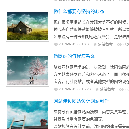
个友链那么简单，而是再找一些能够和自
做什么都要有坚持的心态
对于互联网来说，同行是冤家或许没有那
同行之间一定会有竞争，也会有合作，所
现在很多草根站长在发现大势不好的时候
方法技巧，让别人觉得我们的真诚，而这
种心态自然很快就能够被被人打败，所以
动去帮助别人，这样或许能够和自己的同
如果没有一种长期的心态来坚持，是很难
会帮助自己获得更好的人脉资源！
商城乱收费引起了公愤，但是马云的一句
2014-9-28 22:18:3
建站教程
21
前进的方向的，那就是今天很黑暗，明天
做网站的流程复杂么
到阳光的沐浴，可是很多人却在明天的晚
阳做网站靠这样的检查成功了，相信很多
随着互联网竞争的进一步激烈，沈阳做网
的！
方面越发感到痛苦和力不从心了，而且很
宝客，行业网站，或者其他类型的网站现
寥无几的，而且也颇不可观！很多草根站
2014-9-28 22:15:23
建站教程
22
食小型网站的生存空间，另一方面却不知
网站建设网站设计网站制作
向，最终只能够悄悄的离开互联网，不带
除了大型网站或者门户对中小站长的生存
网页制作包括网站的选题、内容采集整理
要运营一个相当正规的网站投资也是十分
背景及其整套网页的色调等。
吧，之前只需要三千元左右就能够搞定，
网站规划在设计之前，沈阳网站建设需先