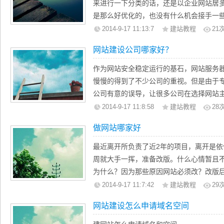
万计的域名无法正常使用。
来进行一下分类的话，还是以企业网站居
建立有效的网站，相当于作了一个永久
序而成为网站灵魂的一部份，事实上，ht
但作为网站营销转化的基础保障，沈阳
是那么好优化的，也没有什么机会接手一
至上万个来到网站浏览的访问者提供详细
页存在的基本形式。除此之外，程序更多
视。对于那些大规模开展网络营销的企业
机会比较少，另一方面也是自己的水平一
2014-9-17 11:13:7
建站教程
21
是还可以节省印刷、邮寄等费用。
等功能的语言代码所构成的实体。程序要
览网站，哪怕是中断一两分钟，其造成的
站的优化，虽然说实践比较少，但是经过
5、沈阳网站建设充分服务与说服于你的
用的方法是访问数据库来改变客户端的内
网站建设公司哪家好？
轻松感知网站安全运行的重要性，如果京
还是有的，这里就和大家来谈一谈企业网
在为你的顾客服务当中，使商业信息有
的请求。
是什么概念?如果在网站的访问高峰期，
企业网站，就是一些企业为了宣传自己
作为网站安全稳定运行的基石，网站服务
有太好的口才表达或表现自身企业和产品
分钟的中断，都会带来数以千万计的损失
名度的一种网站，相对来说，这种网站的
慢慢的得到了不少公司的重视。但是由于
更详细的信息说明，你只需告诉他登陆我
那么大，沈阳做网站但是如果网站经常出
易优化的，但是一些热门的关键词由于竞
公司有意的误导，让很多公司在选择网站
们，在互联网上，这一切都可以简单而且
的。
沈阳网站制作企业网站的建设也是比较简
低价格策略吸引市场，提供的产品品质及
网站建设快速反应客户需求，提高营销部
2014-9-17 11:8:58
建站教程
28
套用网上的开源模板或者买一些模板，建
销的效果；一部分公司产品质量虽然过关
做网站哪家好
企业网站遍地都是，但是由于优化水平有
是性价比比较低，让客户花费很多冤枉钱
很好，另外一些则默默无闻。
拟主机就可以解决问题，部分网站建设公
最近离开所负责了近2年的项目，离开是
一台服务器，只放置一个网站，而且是很
周就大手一挥，准备改版。什么心情暂且
到底自己的网站，需要选择什么样的主
为什么？因为那些原因网站必须改？改版
知道这些则需要掌握一定的产品知识。下
改版的过渡期多久？等等。见过了太多的
2014-9-17 11:7:42
建站教程
29
相关网站主机的几个核心技术指标一一剖
改版真的提升了效果吗？还是为了找事做
网站建设怎么申请域名空间
行描述，或许可以给准备做网站或者买主
改版的目的是什么？
性和适用性，我们选用企业网站建设使用
有点像句废话，但是依然得问沈阳做网站