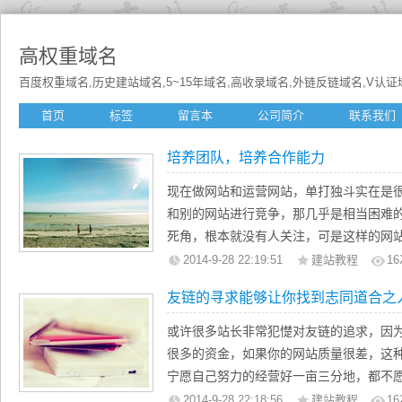
高权重域名
百度权重域名,历史建站域名,5~15年域名,高收录域名,外链反链域名,V认证域名
首页
标签
留言本
公司简介
联系我们
培养团队，培养合作能力
现在做网站和运营网站，单打独斗实在是
和别的网站进行竞争，那几乎是相当困难
死角，根本就没有人关注，可是这样的网
在网站运营方面，肯定离不开竞争，而团
2014-9-28 22:19:51
建站教程
16
所以通过培养团队，培养团队的合作能力
友链的寻求能够让你找到志同道合之
一样的成功！
或许很多站长非常犯憷对友链的追求，因
很多的资金，如果你的网站质量很差，这
宁愿自己努力的经营好一亩三分地，都不
去找一些合适的友链。而实际上，友链的
2014-9-28 22:18:56
建站教程
16