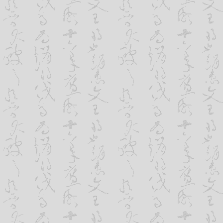
定的服务器资源。如果在虚拟主机上过多
这个概念对于常规的，访问量不大的企业
定会慢，所以没有必要，请尽量使用静态的
因为虽然不少网络公司说我们的服务器并
三、使用iframe嵌套另一页面
个企业网站，怎么可能在短短瞬间达到这
如果你要在网站上插入一些广告代码，又
有一种可能沈阳网站建设，网站安全稳定运
话，那么，使用iframe最合适不过了。
攻击了。
的页面去，然后在首页用如下的代码将该
四、主机流量：其实只要结合我们什么
告页面的延迟而拖了整个首页的显示。
现在像中国移动、中国联通等，对手机上
四、不要将整个页面内容塞到一个Table中
块钱可以购买50M数据流量一样，虽然我
这是网页设计的问题了，很多站长为了追
念，但是流量是真实存在的。机房的服务
内容都塞进了一个Table(表格)里，然后再
于企业宣传展示型网站，虚拟主机只要每个
这种网站的显示速度是绝对慢的。因为Tab
了。很多网站一个月，沈阳网站建设即使1
后才显示出来的，如果某些内容无法访问
根本没有多少人访问。
正确的做法是：将内容分割到几个具有相同格
一个Table里。