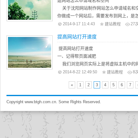
建网站怎么申请域名和空间
一、主机容量：主机容量是指网站主机
内容与数据，那我认为你的目的不是很明
关于沈阳网站制作网站怎么申请域名和空
的房子可以放置更多的物品一样，沈阳网
你做成一个网站后，需要发布到网上，是
可以放置更多的网页、图片、音频视频资
空间，空间申请是要动态的，那看你的网
2014-9-17 11:4:43
建站教程
27
好，比较占用网站空间的有音频、视频、
提到的，有ASP PHP JSP 相应的空
页、文本文字等并不需要太多的空间。即
提高网站打开速度
然后域名的话在那里申请都是一样，价格也
主要72dpi，一张显示质量比较高的图片，
空间，会给你分配一个固定的IP地址，和
提高网站打开速度
特殊的网站，200-1000M虚拟主机空间
然后到你申请域名的公司让他们帮你做以下
一、记得帮页面减肥
二、带宽速率：这个概念虽然听起来很
上，接着把你做好的网站上传到你的空间
我们浏览网页实际上是将虚拟主机中的网
易理解。这和我们在公司使用的宽带速度是
但是在这个之前是需要注册域名的，沈
览器解释查看的。下载网页的快慢在显示
2014-8-22 12:49:50
建站教程
8
的要快很多，更不用说现在很多电信运营商
名查询页面进行查询，查询后接着将可以注册
本身所占的空间越小，那么浏览速度就会
务器的带宽速率和公司使用的宽带一个道
发邮件后付款后就可以了，这样我们的客
«
1
2
3
4
5
6
7
循一切从简的原则，如：不要使用太大的Fl
的是下行带宽，就是浏览网页、下载数据
需要提供公司名称及网站负责人，沈阳网
洁的页面会给人一种思路明朗的感觉。
带宽，类似于我们上传资料，因为服务器
只需要报上名字就可以了，但是名字必须
Copyright www.btgh.com.cn. Some Rights Reserved.
二、如没必要，尽量使用静态HTML页面
服务器返回数据并发送给浏览者。这个概
出现以后更改麻烦的事情！所以一定要注
众所周知，ASP、PHP、JSP等程序
络公司会说我们的服务器带宽达到几百G
注册完成后会有用户名及密码，用户名
的确非常方便，因为它们的数据交互性好
据带宽，而不是那一台服务器所分别的带
码进去后，就可以进行解析一类的工作。
内容，使网站“动”起来，如：论坛、留言
三、并发连接数：并发连接数，就是在
执行处理后，生成HTML页面，然后再“送
并行访问的人数。说的通俗直白一些，就