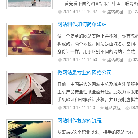
这沈阳做网站样做的好处：(1)增加在行
首先看下面的调查结果：中国互联网络信息
率 (3)与联盟成员互相链接。
十次中国互联网发展统计调查报告”。报告
2014-9-17 11:16:42
建站教程
12
位居世界第二，每1分钟就新增接近100
网站制作如何简单建站
峰，这个数字每年还在以31.7％的速度
巨大的上网增长速度，带来了巨大的商机
做一个简单的网站实际上并不难，你首先
都建立了自己的网站；通过网络寻找自己
构成的，简单地说，网站是由域名、空间
成为了习惯。如果企业想购买些什么，特
身份证一样，用于区别不同的网站，当然
初步的查找和选择，再进一步与供应者取得
这就如人的名字一样，人的名字总是有一
2014-9-17 11:14:50
建站教程
32
尼等跨国公司，都进行网上采购。
自己的含义，不同的人也许有相同的名字
做网站最专业的网络公司
网上巨大的消费群体特别是企业的商务
相同的域名，也就是说，域名具有唯一性
销提供了广阔的空间。沈阳网站建设无论
重要的用途就是通过访问这个域名能够达
日前，中国最大的网站主机及域名注册服
网民的存在。为了成为这个社区的一部分
这是域名的根本任务，域名指向是通过域名
主机产品安全性能全面升级。此次万网采
你就需要为他们而登陆到网上并建立网站
完成的，也就是说一个域名需要对应一个ip
手机验证和邮箱验证步骤，并且强制虚拟
2、沈阳网站建设突破地域的限制面向全
如一个人可以有多个代号一样。沈阳网站
提示文档中表示为了增加主机产品的安全
2014-9-17 11:14:0
建站教程
38
通过传统媒体的进行的产品推广，只能
些概念性的东西，它告诉你域名是干什么
产品登录密码，借此不断提升产品的安全
的产品推广，是面对全世界的营销宣传。
网站制作复杂的流程
沈阳网站制作程序是网站存在的实体，
建设及IDC行业的梦魇，一方面网站主机
3、沈阳网站建设突破时区的限制每天服务
的。一个最简单的页面也至少包括简单的h
面很多大型的IDC服务商的域名DNS解
从事seo这个职业以来，接手的网站也有
4、沈阳网站建设低成本的宣传方式
义了内容显示的位置、样式以及其它信息。