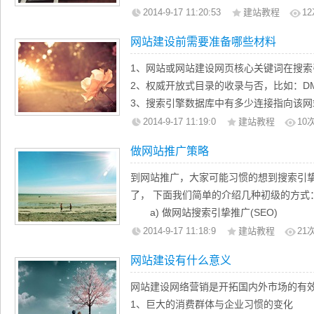
涨了近乎一倍，而且竞争的惨烈又导致了
目、结构层次、连接内容。首页中的各功
2014-9-17 11:20:53
建站教程
12
手里的利润简直就太少了！那么面对着如
要体现出来，一定要切题，并突出重点，
网站建设前需要准备哪些材料
乾坤，创造一片属于自己的天地呢？
标题性的、吸引人的文字，将单项内容交
这样才显得页面精炼。也就是说，首先要
1、网站或网站建设网页核心关键词在搜索
能提供什么信息，使访问者有一个基本的
2、权威开放式目录的收录与否，比如：DMO
下去的兴趣。并且要细心周全，不要遗漏
3、搜索引擎数据库中有多少连接指向该网
4、域名年龄；确切的说应该是域名被搜索
2014-9-17 11:19:0
建站教程
10
5、网站链接质量及数量
做网站推广策略
6、域名性质；很多SEOer都认同：org
高
到网站推广，大家可能习惯的想到搜索引
7、内容坚持原创，沈阳网站建设过多或
了， 下面我们简单的介绍几种初级的方式
会降低你的网站权重或逐步删
a) 做网站搜索引挚推广(SEO)
这部分无须多说，需要注意的是在做SE
2014-9-17 11:18:9
建站教程
21
可能您付出的代价就会很大。
网站建设有什么意义
b) 沈阳做网站交换链接
适当换一些外链，不要挑外链太多的
网站建设网络营销是开拓国内外市场的有
c) 加入行业网站联盟
1、巨大的消费群体与企业习惯的变化