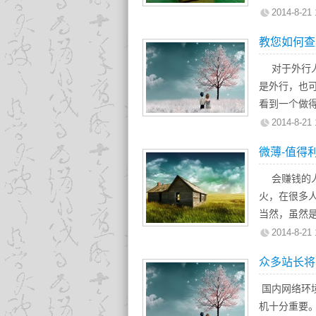
需求。对于大
1、高端
2014-8-21 
的商业机会
2,、当初
作为用户最
多数企业没
教您如何查
块下的分类，直
基于对艺术美
有必要的技
个表里。导
此,对于网站
对于外行人
当然，一个
也真是因为A
行业的品牌
是外行，也
目的不是去
来建站了。
看到一个做
在线购物或
2、专业的
源码很简单
互联网营销
2014-8-21 
作为一个品
件即可，或者
传统营销模
微薄-值得
浏览过程中经
HTML源
使用，特别
要有一支精通
b>定义粗
的竞争力，
会赚钱的人
及时处理。
<big>定
高生产效率
火，在很多
<em>定
大多数企业
当然，虽然
3、精准的
<i>定义
站的实际作
跟大家交流
2014-8-21 
网站的价值
<small
发布网站，
样的方式就
平台,不仅需
众多站长将
<stron
反映的态度
微薄销售的
分析,还要从
<sub>
经通过网站
1、微博
国内网络环
式分析,从而
<sup>
的。
微博成为了
机十分重要
<ins>定