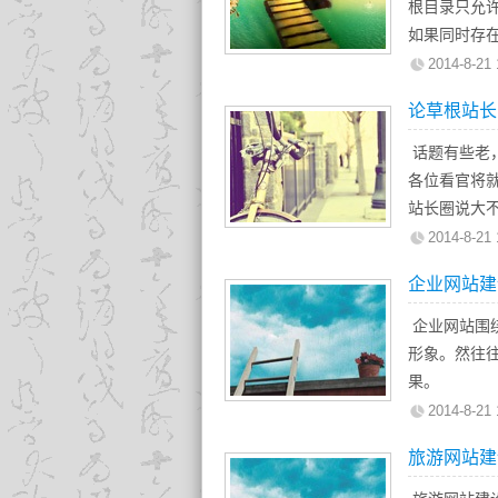
最早互联网
引用、引
根目录只允许存
任度高，对
2.1 看口碑
域名，二级
问者浏览到
标签描
如果同时存在
的人或粉丝
选主机商，首
177车总结
数据库和脚本
<abbr>
英文en，日文
2014-8-21 
数据等等）
1：网站的
采取动态的
<acron
每个主要功
3、微博
就是WHT（W
可能要等几
论草根站长
<addre
网站公用图片
1、立体
2.2 一pin
2：网站的
<bdo>
片要放在其对
微博营销可
话题有些老
很多VPS商
并不是指我
<blockq
所有JS图片
式对产品进
各位看官将
ping都在
3：网站的收
<q>定义
所有css文
2、高速
站长圈说大
了下，并不
www和不加
<cite>
所有CGI文
微博最显著
这里面吧，
延迟（ms）
2014-8-21 
也要去细分析
<dfn>
所有flash,
及与之关联
城里挤，老
160-220
录页面很少
熟悉了这些
企业网站建
如果网站具
界的每一个
身退的。等等
220-240中
4：网站收
HTML源
录的upfile
3、便捷
长圈在泛指
250以上东
企业网站围
时收录或一
容易哦。不过
如果网站具有
微博营销优
近两年比较
ping并不
形象。然往往
5：网站的
被下载，如
批，从而节
术的不懂做
到。ping
果。
排版来说权
必须建立网
4、广泛
单打独斗的
当中最好的，
企业网站首
6：网站的知
2014-8-21 
………
通过粉丝关
站长出路之
的时候pin
现一个公司
baidu改
效应能够使
旅游网站建
抛弃杂念，从
通过IP W
此外，网页
7：网站的快
114la了
在网上评论
用性、用户
网站的不同