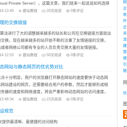
意：必须是网站的维护计划任务，否则，你放弃了许多商业机会
群聚的方式，每个人都可以形成一个自己的听众群落;用微博客的
网
isual Private Server），这篇文章，我们就来一起说说如何选择
的网络营销价值
义删除字。
企
人的见解和观点发布给自己的听众，以最精炼的词汇来表达最高
14:13:40
建站教程
20
次阅读
0条评论
站建设市场上,大概有百分之九十的网站都是没有任何营销价
使用。使用<del>代替。
收
某种程度上来说，这种将微博客和即时通讯软件的兼容并包，以
nux VPS，Windows的不在讨论范围内；
许多建站公司都缺乏专业的网络营销整合能力,无法为客户的网站
外
>不赞成使用。使用<del>代替。
理的交换链接
式来形成自己的意见圈子的做法，与之前一味模仿的同质手法相
与ping延迟都是用北京电信网络测试的。
销价值,从而让网站沦为摆设,发挥不出应有的作用。
企
使用。使用样式（style）代替。
上确实有了进步，感觉较为新颖;但能否继续下去，人气在短时间
的VPS？
u的算法进行了大的调整越来越多的站长和公司在交换链接方面就出
关
多企业的网站，做得小气而且成了摆设，没有特色也很久不
获得快速突破，盈利模型是否有新的发展，仅靠一款内测产品目
wfom小朋友这样追求FlagFox那个小旗子癖之外呢，大部分同学追
流
的交换，现在越来越多的站开始不断的注重了友情链接的交换，
花了钱没有效果，反而影响企业的形象，网站建设认为，无论什
出”标签
判断;微博客即时广播的方式能否真正的形成一种意见领袖的圈
有两点，一点是速度，另一点便是稳定。周边向个国家和地区的
建
站或者网络公司都有专业的人员负责交换大量的友情链接。
不不做，要做就尽量做到最好！
述
名言警句的模式来发展成社会圈子的大舞台，也未可知。
营
，但是由于价格过高以及语言上沟壑，买的人并不多。其中日本
查友情链接：工具或者源代码）
14:12:53
建站教程
50
次阅读
0条评论
定义计算机代码。
搜
器是购买的比最多的，其它都比较少了。
定义键盘码。
引
营销价值
态网站与静态网页的优劣势对比
度一般来说是：香港》台湾》日本》韩国》新加坡》马来西亚，
指：两个网站之间进行链接，不能用JS或者隐藏方式。
>定义计算机代码样本。
链
在于简练，在于面向最普通的大众，意义在于广播形式。
，距离有远近，速度有不同。除去我国周边的国家，速度还不错
接指：我的网站链接你的网站，而你网站没有链接我的网站。通常
优点十分明显，用户的浏览器打开静态网站的速度要快于动态网
义打字机代码。
至少有4种：1)活动营销;2)植入式广告;3)客户服务的新平
是美国了。08年投入使用的TPE光缆，带宽达5T多，使美国的
态网站建设的网页，还需要结合用户的参数，然后才能够形成相
义变量。
传。
。再除去美国，加拿大的西部的主机也是可以考虑的。
指： 我网站（A）链接了你的网站（B），你的网站（C）链接了
服务器的速度和网络速度，将会严重影响动态网站的访问速度，
定义预格式文本。
仿
可能需要第三方的介入，第三方就是微博的运营商。第三方
，该说下价格，我国及我国周边的VPS都是差不多，就一个字——
），而A与B并没参与链接。
的网页，在服务器上已经有现成的，用户只要提交申请，静态网
g>不赞成使用。使用<pre>代替。
13:48:34
建站教程
23
次阅读
0条评论
一种策划，然后需要对三类微博做组合，就是企业微博、代言人
的是全球互联网的中心，主机业务十分发达，机房超多，VPS商更
（内，外）：自已的网站打不开的地址就称为死链接， 外：你的网
到浏览器上，而且还可以通过浏览器的缓存，让用户在第二次打
ext>不赞成使用。使用<pre>代替。
微博，用一种受众能够认同的，并且是受欢迎的方式，对新产
，价格自然是很便宜了。最便宜的每月$5左右就可以拿下，这也
设规范
的网站打不开。内：自已链接自已有些内页地址打不开。
本上不用再次到服务器下载，可见这种访问速度要快于动态网
赞成使用。使用<pre>代替。
等进行主动的网络营销。
移民”美国的重要原因。
次提供最清晰、最便捷的访问结构
销平台的入口有待进一步开发。微博用户对微博上信息的信
VPS商？
本身网站的网址地址，自已网站的地址链接自已网站。如：一级