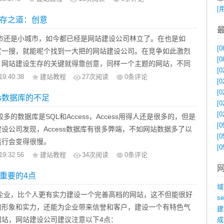
[
计也越来越关心，我们的网站应该不仅仅是一个简单的列表的信
存之道：创意
会很容易被淹没在众多的互联网。我们可以在某一个行业的企业
引擎中找到，我们会发现信息块，想象成千上万，在这么多的网
还是小城市，如今都已经是网站建设公司林立了。在也是如
己的业务特点，不酷的网站不是很感兴趣，更不用说详细视图，
[0
度一搜，就能呢个找到一大把的网站建设公司。在竞争如此激烈
[0
好的衣服可以改善人的价值，好的网站也会提高企业的形象，一
，网站建设生存的关键就得靠创意，同样一个主题的网站，不同
[0
结构，颜色，导航，内容和其他方面都很好，她可能很简单，但
设计出来的网站是绝对不可能完全一样的，有的网站很漂亮很出
19:40:38
建站教程
27
次阅读
0条评论
[0
吸引力，也让观众了解企业信息。从严格意义上说，该网站是一
的却沦为垃圾站，导致这差距的原因就是是否创意。
[0
ss数据库的不足
魂，是企业的形象，如果网站不能反映企业的形象，但粗的话，
说到风格，风格是很抽象的东西，它其实是浏览者的一种感受，
[0
和遵循相同的模式布局影响企业形象在观众的位置，所以不！
所以被称为又风格，是因为它有和别的网站有不同之处，这个不
[0
的数据库是SQL和Access，Access用得人还是很多的，但是
业站点为新的技术人员负责，在自己的网站上放了许多网页
[0
创意。创意是每个建制者都希望有的，但是网站建设却知道它爷
设公司发现，Access数据库有很多弊端，不如网站数据多了以
ava，一方面，效果不是奉承，另一方面，这些影响将浏览器的
[0
和模仿的，它需要一定的洞察力和分析力，当然只有不断的学习
运行会变得很慢。
[0
其中隐含的严重问题是：漫长的等待会吓跑你所有的游客，在顾
得以突破做出与众不同的东西。
数据库的记录是没有限制的，但是Access数据库在10万记录以
19:32:56
建站教程
34
次阅读
0条评论
象，严重地影响网站和企业，这些游客往往不会进入你的网站！
，筒内的玻璃片越多，所呈现的图案越多。所以资料越丰硕，越
，access对大数据量不是支持很好，mdb文件最大的到1G就不
响，好的设计和规划你的网站，往往使用比所有的效果接近客户
重要的4点
意。你是否想到了一种更好的创意呢？需要一提的是：创意的目
随便你怎么添加记录都没用，不会出错也不会有提示，但数据是
实上，这些影响是没有，和良好的企业网站，阅读著名的企业网
域
宣传推广网站。假如创意很好，却对网站发展毫无意义，那么网
。具体的记录数则要看记录的大小了。一般的企业站数据量不会
业，比个人更有实力建设一个完善高档的网站，这不但能很好
有一个很大的收获。
s
你宁可抛却这个创意。
石家庄网站建设发现速度也是很慢。分析了下大致有两原因：
的形象和实力，还能为企业带来信誉和客户，建设一个有特色气
建
个小企业必须认识到：一个网站必须定期更新，不断吸引游
ss对大数据量不是支持很好，建站前未考虑周全。没有全面了解客户
网站，网站建设公司建议注意以下4点：
成
潜在的消费者变成客户，如果网站是一成不变的，无法获得更多