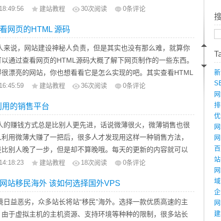
数据量的需要，如果换成SQL数据库会好很多。
的网页制作
18:49:56
建站教程
30
次阅读
0条评论
，因此，企业网站的维护是网站营销的一种重要手段。然而，大
设计模块及分类有问题。整个站就一个文章模块，其它全部都是该模
关注的视觉部分,高端网站设计应当具有一流的页面设计作品,
有意识到这一点，或是工作忙累了，太忙了，或者仅仅是因为没
看网页的HTML 源码
接导致jtbc_article表数据量过大，基本上全站数据记录全在这
感,用户体验和个性创意上的深刻发掘,才能创造一流的作品。因
术人员和放弃。
致查询速度变慢。
建设公司而言,不仅需要有优秀的网页设计师团队,更需要对每一个
来说，网站建设神秘人负责，但是其实也没有那么难，就算你
网站的评价完全是对美的标准是远远不够的，企业，建设网站的
T
ccess存在这样的弊端，越来越多人使用相当稳定的SQL数据库
有深入的了解和把握,才能提炼出网站设计当中最为精粹的部分。
可以通过查看网页的HTML源码大概了解下网页制作的一些东西。
看，但营销，当然，这里说的是广义的市场营销，它不仅要实现
得很漂亮的网站，你也想看看它是怎么实现的吧。其实查看HTML
新
支付，都有助于提高企业形象，提升品牌的知名度，提高对任何
网站运营维护
S
。网站建设公司教你方法：选择网页空白处右键，点击查看源文
服务质量的手段都属于这一类。从某种意义上说，网站营销是对
16:45:59
建站教程
36
次阅读
0条评论
牌网站,如果常常遭受到攻击,或者网站打开的速度很慢,用户在
网
单击浏览器的“查看”菜单，选择“查看源文件”即可。
式的有效补充，是一种新的营销模式，是现代计算机信息技术的
排
利用的销售平台
常发现Bug,那么企业的品牌形象会大打折扣。因此,品牌网站需
码其实是又很多标签组成的，下面是常用的标签：
是网络技术的一种社会生产方式操作，根本目的是为了提高企业
优
网络运营维护的团队进行7x24小时的实时监控和对突发事件的
体文本。
增加或提高销售或服务，加强与消费者或客户的交流与沟通，提
的赚钱方式总是比别人更先进，话说微薄很火，微薄销售也很
网
义大号字。
，降低运营成本，实现资源的优化配置。然而，值得注意的是：
人利用微薄大赚了一把后，很多人才发现用这样一种销售方法，
网
义着重文字。
没有网络营销意识，不知道如何去营销使用网站，尤其是不是网
百
是比别人晚了一步，但是却不算晚哦。每天的更新的内容就可以
网站分析能力
斜体字。
用良好！在我的再三催促下通常实际的工作，这些客户合作完成
站
，或者有大家所感兴趣的话题，这样就可以达到营销的目的，这
14:18:23
建站教程
18
次阅读
0条评论
和影响是随着时间不断改变的,作为企业一个重要的网络营销
网
>定义小号字。
在他们的思想在一个网站就不落后？！你可以想象，本网站不能
是新兴推出的微博营销。下面鹏翔石家庄网站建设公司就来谈谈
要对网站的访问日志,包括PV,跳出率,页面访问路径等全面的站点
域
网站移民海外 该如何选择国外VPS
g>定义加重语气。
是网站的价值，但也有客户曾打电话给我，高兴地对我说：他已
特点吧！
企
海量的数据库中进行有效的数据挖掘,进行卓有成效的用户行为模
定义下标字。
收到的订单！我认为，这是一个最大的棒的鼓舞，我们大部分
的作用
境日益恶劣，众多站长将站“移民”海外。选择一款优质高速的主
网
不断调整网站的架构和布局,提升网站整体的品牌价值。
定义上标字。
一个继博客之后的全新信息平台!微博以个人面向网络的即时
建
。由于虚拟主机的主机资源、支持环境等种种的限制，很多站长
义插入字。