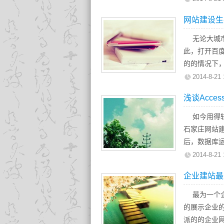
对于网站设
网站建设生
息，否则你
网站在搜索
无论大城市
站，没有自
此，打开百
我们知道，
的的情况下
个好的站点
的人或团队
2014-8-21 
是给人一种
色，但是有
浅谈Acce
个企业的灵
建站时总是
穷人的照片
一个网站之
如今用得较多
也有一些企
同之处就是
石家庄网站建
的影响，如J
是很难学习
后，数据库
下载时间。
和尝试才能
一般理论上说
2014-8-21 
客心中的形
比如万花筒
上就不好用了
放弃这些影
企业建站最
轻易产生创
行了，然后
更容易，事
的是更好的
加不进去了
最为一个企
站，你必须
站建设建议
很多，但是
的展示企业
此外，有一
1、acce
派的的企业
客再来，使