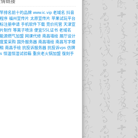
友情链接
竿排名前十的品牌
www.ic.vip
老域名
抖音
程序
福州宣传片
太原宣传片
苹果试玩平台
标注册申请
手机软件下载
竞价托管
天津宣
片制作
等离子喷涂
便宜SSL证书
老域名
能源燃气加盟
网课代修
南昌墙绘
展厅设计
度爱采购
国外服务器
南昌墙绘
南昌写字楼
租
南昌手绘
抗投诉服务器
抗投诉vps
仿牌
s
恒温恒湿试验箱
重庆老火锅加盟
復刻手