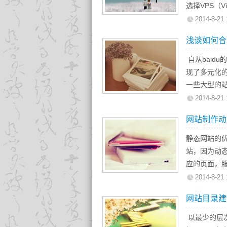
提醒企业注
广播，通过
选择VPS（V
4、高回报
<del>定
垂手可得！
方式，将个
国外VPS。
2014-8-21 
在石家庄网
<s>不赞成
深的观点。
本文只讨论Li
值可言的。
<strike
浅谈如何合
群广播的模
本文下载速度
提供有效的营
<u>不赞成
比，在形式
1. 选择哪国
自从baid
往往看到很
之内是否可
除去像sho
现了多元化
更新，这样
“计算机输
前尚难做出
求的不过是
一些大型的
么事情，要
标签描
子，以类似
速度都不错
友情链接（
2014-8-21 
<code>
和香港服务
一：外链接
<kbd>
2、微博
网站制作动
大陆周边速
1。双向链接
<samp
微博的价值
不是绝对的
2．单向链
静态网站的
<tt>定
微博营销模式
的，首选的就
是买链接
站，因为动
<var>定
台;4)品牌宣
主机不再慢
3：交叉链接
应的页面，
<pre>
微博营销很
速度说完了
我的网站（A
而静态网站
<listin
2014-8-21 
首先是给出
“贵”。美国
4：死链接
页就会下载
<plaint
微博、用户
是多如牛毛
网站目录建
站链接别人
开时，就基
<xmp>不
品、新品牌
是众多站长“
二：内链接
站。
以最少的层
微博作为营
2. 怎样选择
是指在自已