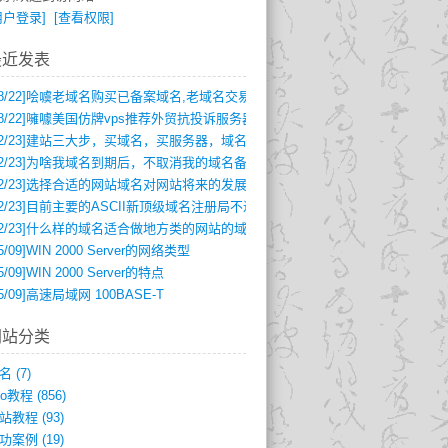
用户登录]
[查看权限]
最近发表
8/22]
哙噳老域名购买已备案域名,老域名交易,老域名出售,百度权重域名,高pr域
8/22]
噰噱美国仿牌vps推荐外贸抗投诉服务器仿牌空间主机,国外欧洲荷兰仿牌服
2/23]
建站三大步，买域名，买服务器，域名解析及备案
2/23]
为啥我域名到期后，不取消我的域名备案呢
2/23]
选择合适的网站域名对网站将来的发展
2/23]
目前主要的ASCII新顶级域名注册局不过四家
2/23]
什么样的域名适合做地方类的网站的域名呢?
5/09]
WIN 2000 Server的网络类型
5/09]
WIN 2000 Server的特点
5/09]
高速局域网 100BASE-T
网站分类
名
(7)
eo教程
(856)
站教程
(93)
功案例
(19)