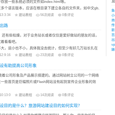
出现时，站点内容都是以HTML静态页面形式存放在服务器上，访
用和术语定义
放一些系统必须的文件如index.html等。
微博上的商业信息、商业活动也都有较高的信任度，并且对关注
目录，内页等地址
的页面都是这些实际存在的静态页面。随着技术的发展，特别是
述
多个语言版本，应该在根目录下建立各自的文件夹，如中文gb,
推荐的产品更是具有好感，微博具有较大的潜在营销价值。
先看口碑（down机频率、ticket处理是否及时、是否丢失过客户
鱼
换链接一些方法：
技术PERL、ASP、PHP和JSP的发展，越来越多的站点都开始
定义缩写。
jp等。
13:3:34
建站教程
56
次阅读
0条评论
小
，这个我不多说，人肉下主机商即可，有个地方可以去看看，那
更新频率去换链接。现在有的网站是更新不是周期性，今天更新了
页面发布手段。
ym>定义首字母缩写。
商
能应在根目录下建立一个相应的独立目录。
营销特点
ebHostingTalk)，一个超级热闹的地方，Kangzj就不多说了。
天才更新，然后今天更新就来找你链接。并说是快照天天更新。
传
出路
ss>定义地址。
应该存放在根目录的images文件夹中。每个主要功能的私有图
g，二whois，三测试下载
新
域名年龄（时间的长短）：是指网站作站收录到交换链接的时间，
定义文字方向。
应目录下的images文件夹中。
以借助先进多媒体技术手段，从文字，图片，视频等展现形
百
，还有些枯燥，对于业务站长或者仅仅是爱好做站的朋友的话，
会提供测试IP，首先ping下，看延迟怎么样。一般说来，美国主机
的域名注册多长时间是有区别。
uote>定义长的引用。
出
应放在根目录的js文件夹中。
行描述，从而使潜在消费者更形象直接的接受信息。
就着看看吧。
160ms以上，最最极品160ms多一点的算是极品了。下表简单地说
录：是指从作站收录到换链接总的收录是多少一般用site（加
vp
短的引用语。
件应放在根目录的css文件夹中。
度
不大，说小也不小，具体我没去统计，但至少有好几万站长扎在
精确：
錶
www要具体去分析：因为baidu调整了些算法）或工具。但是收录
定义引用、引证。
件应放在根目录的cgi文件夹中。
特征之一就是其传播迅速。一条关注度较高的微博在互联网
但这圈子里的人基本都熟悉。现在还有更多的年轻人正在往这个
位置（美国）
12:9:16
建站教程
23
次阅读
0条评论
，一般商业性，baidu热门关键字排名比较好，知名企业的站收
定义一个定义项目。
avi,ram,quicktime等多媒体文件就放在根目录的media文件夹中。
的手机WAP平台上发出后短时间内互动性转发就可以抵达微博世
的一批站长已经消失了一部分，大不乏有任然在奋斗的，有功成
西岸（以LA为代表）
。非盈利性，老站收录较多。
标签，你就能大致看懂HTML源码了，当然不要以为你看懂了
设有助提高公司形象
有上传文档或图片等功能，所有上传的文件应放在该功能所在目
角落，达到短时间内最多的目击人数。
。。。现在的“站长”早已经不是当初那个单纯的个人站长了，站
部（以Dallas为代表）
录和内容更新频率的对比。如一般发一篇文章马上收录或者一个小
码就能自己建造网站了，石家庄网站建设提醒你，网站建设并非那么
s文件夹中。
性
以网站或者电子商务为目标或者事业的一部分人群了。团队化在
岸（以WDC为代表）
绕着公司形象及产品展示搭建的。通过网站树立公司的一个网络
天，几天收录则重于网站的权重，这个也要去作一下对比。
能看懂HTML源码，还是很有用的。
数据库文件，应存放在根目录的db /database文件夹中，为防止
于传统的广告行业，发布信息的主体无须经过繁复的行政审
流行，个人的力量有限，你擅长做推广，却不擅长做技术，做技
能代表什么，只能说明服务器反应速度，几十毫秒人类根本觉察不
一些首页是巨幅照片或Flash网站没有起到宣传企业形象的效
结构和页面排版。这个一般没什么讲究，但是对于结构合理和页面
果条件允许应该将其放在根目录的上一级目录中。
约了大量的时间和成本。
运营。等等，当然有身兼数职的朋友。现在本文就主要来谈一下
并不是选择服务器的第一标准。香港的ping可以说是大陆以外的主机
重还是与一般的有所不同。
站的目录结构文档及其说明文档。
性
个人站长出路。
可以在10ms以内（广东），但是香港的国际出口小得可怜，有
页要展示公司的形象，这不仅仅靠美工效果就能达到的，要体
名度。Googel对知名度的网站和企业站给予很高的权重，现在
10:13:0
建站教程
14
次阅读
0条评论
注的形式进行病毒式的传播，影响面非常广泛，同时，名人
变身篇
g再好，带宽太小，也不能买。
形象的内涵，要做到网站内容的实用性，布局的合理性等等。
了些算法也对这方面有较高的权重，除非是竞争对手。
事件的传播量呈几何级放大。
设目的是什么？旅游网站建设目的如何实现？
梦想中走出出来！ 不要再幻想着你的导航站就是hao123 265
hois可以查到IP是哪个机房的，那个机房的速度、稳定性等的评价，
设计水平也影响到公司形象的提升，专业的设计，使网站在实
照：现在baidu调正算法对热门关键字和地区关键字，以及一个
。第一：时代不同了！ 早已经不是那个充满梦想的单纯的年代了！第
肯定比那个VPS商要多。通过这种方法还可以找到测试下载，即使
体验度、等都能充分体现，最终赢得客户的支持，从而展示了公
关键字有时快照不一样，一般当天的快照且要周期性的权重高或