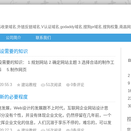
收录域名,外链反链域名,V认证域名,godaddy域名,搜狗pr域名,搜狗权重,南昌
公司简介
联系我们
设需要的知识
日
需要的知识： 1.规划网站 2.确定网站主题 3.选择合适的制作工
料 5.制作网页
2
9
20:55:3
建站教程
51
次阅读
0条评论
1
新的必要程度
2
3
发展，Web设计的发展跟不上时代，互联网企业网站设计思
部分没有个性，并没有体现企业文化，仍然停留在几年前，一个
发挥企业文化的信息，人们沉溺于享乐不停的，难忘的，可以发
销效果是很少见的。随着网络的发展，人们的欣赏也越来越高，
您
20:27:3
建站教程
16
次阅读
0条评论